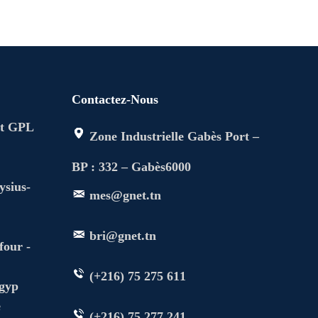
Contactez-Nous
rt GPL
Zone Industrielle Gabès Port –
BP : 332 – Gabès6000
ysius-
mes@gnet.tn
bri@gnet.tn
four -
(+216) 75 275 611
dgyp
e
(+216) 75 277 241