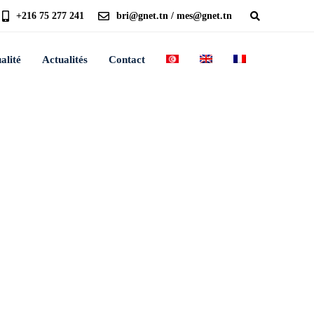
+216 75 277 241
bri@gnet.tn / mes@gnet.tn
alité
Actualités
Contact