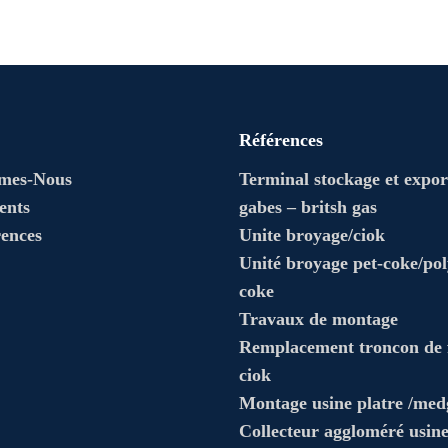
Références
mes-Nous
Terminal stockage et expo
ents
gabes – britsh gas
rences
Unite broyage/ciok
Unité broyage pet-coke/pol
coke
Travaux de montage
Remplacement troncon de 
ciok
Montage usine platre /me
Collecteur aggloméré usin