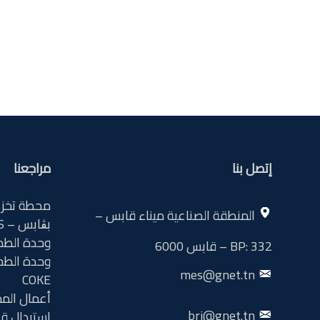
إتصل بنا
مراجعنا
محطة تخزين
المنطقة الصناعية ميناء قابس –
بڨابس – BRITISH GAS
وحدة الطحن /
BP: 332 – قابس 6000
mes@gnet.tn
COKE
أعمال الم
bri@gnet.tn
استبدال قسم